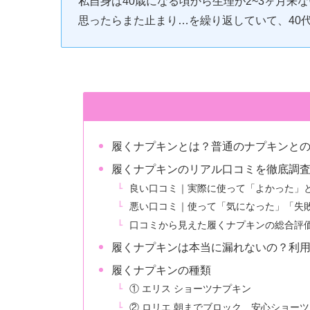
私自身は40歳になる頃から生理が2~3ヶ月
思ったらまた止まり…を繰り返していて、40
履くナプキンとは？普通のナプキンと
履くナプキンのリアル口コミを徹底調
良い口コミ｜実際に使って「よかった」
悪い口コミ｜使って「気になった」「失
口コミから見えた履くナプキンの総合評
履くナプキンは本当に漏れないの？利
履くナプキンの種類
① エリス ショーツナプキン
② ロリエ 朝までブロック 安心ショーツ