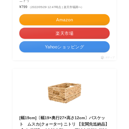
ニトリ
¥799
（2022/05/29 12:47時点 | 楽天市場調べ）
Amazon
楽天市場
Yahooショッピング
ポチップ
[幅19cm]〔幅19×奥行27×高さ12cm〕バスケッ
ト ムスカ(クォーター) ニトリ 【玄関先迄納品】